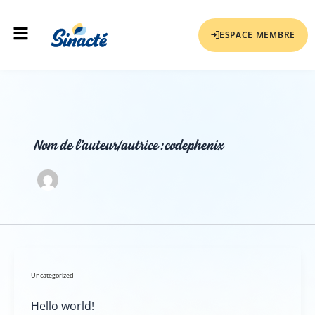
Aller
Menu
au
ESPACE MEMBRE
contenu
Nom de l’auteur/autrice :codephenix
Uncategorized
Hello world!