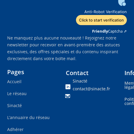
Anti-Robot Verification
Click to start verification
Friendly
Captcha ⇗
Ne manquez plus aucune nouveauté ! Rejoignez notre
newsletter pour recevoir en avant-première des astuces
exclusives, des offres spéciales et du contenu inspirant
directement dans votre boîte mail.
Pages
Contact
Inf
Sinacté
Accueil
Ment
léga
contact@sinacte.fr
Le réseau
Poli
conf
Sinacté
L’annuaire du réseau
Adhérer