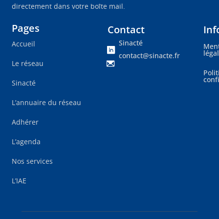
directement dans votre boîte mail.
Pages
Contact
Inf
Sinacté
Accueil
Ment
léga
contact@sinacte.fr
Le réseau
Poli
conf
Sinacté
L’annuaire du réseau
Adhérer
L’agenda
Nos services
L’IAE