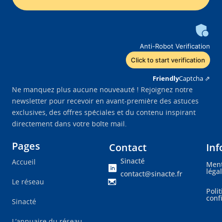
Anti-Robot Verification
Click to start verification
Friendly
Captcha ⇗
Ne manquez plus aucune nouveauté ! Rejoignez notre
newsletter pour recevoir en avant-première des astuces
exclusives, des offres spéciales et du contenu inspirant
directement dans votre boîte mail.
Pages
Contact
Inf
Sinacté
Accueil
Ment
léga
contact@sinacte.fr
Le réseau
Poli
conf
Sinacté
L’annuaire du réseau