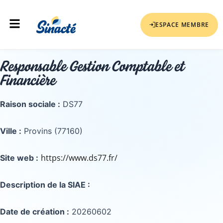
Aller
Menu
au
ESPACE MEMBRE
contenu
Responsable Gestion Comptable et
Financière
Raison sociale :
DS77
Ville :
Provins (77160)
https://www.ds77.fr/
Site web :
Description de la SIAE :
Date de création :
20260602