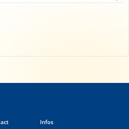
act
Infos