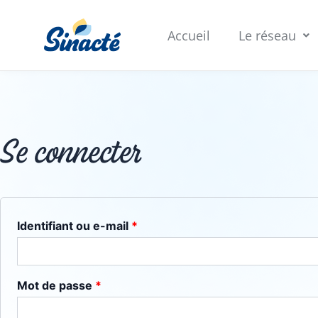
Aller
Obligatoire
Obligatoire
au
Accueil
Le réseau
contenu
Se connecter
Identifiant ou e-mail
*
Mot de passe
*