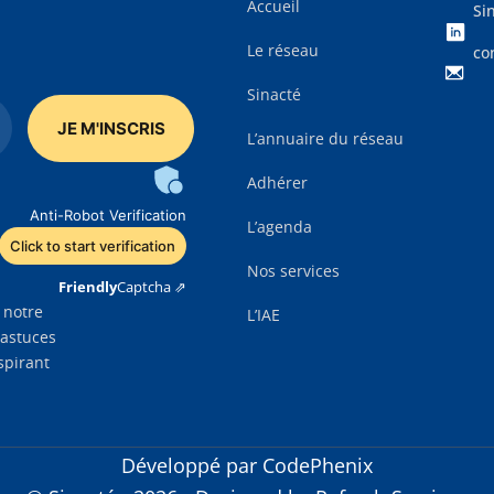
Accueil
Si
Le réseau
co
Sinacté
L’annuaire du réseau
Adhérer
Anti-Robot Verification
L’agenda
Click to start verification
Nos services
Friendly
Captcha ⇗
 notre
L’IAE
 astuces
spirant
Développé par CodePhenix