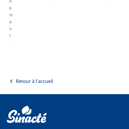
n
e
m
e
n
t
.
Retour à l'accueil